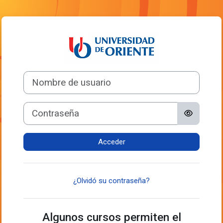
Salta al contenido principal
Entrar a Aulas V
Nombre de usuario
Contraseña
Acceder
¿Olvidó su contraseña?
Algunos cursos permiten el