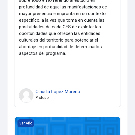
sobre todo en lo referido al estudio en
profundidad de aquellas manifestaciones de
mayor presencia e impronta en su contexto
específico, a la vez que toma en cuenta las
posibilidades de cada CES de explotar las
oportunidades que ofrecen las entidades
culturales del territorio para potenciar el
abordaje en profundidad de determinados
aspectos del programa.
Claudia Lopez Moreno
Profesor
Arte Cubano III
3er Año