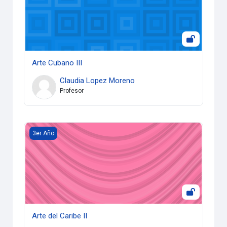
Arte Cubano III
Claudia Lopez Moreno
Profesor
Arte del Caribe II
3er Año
Arte del Caribe II