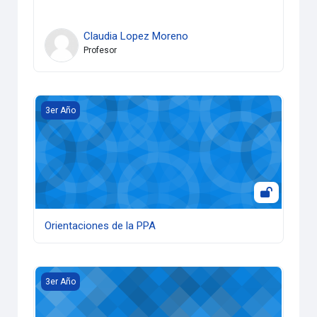
Claudia Lopez Moreno
Profesor
Orientaciones de la PPA
3er Año
Orientaciones de la PPA
Promoción y marqueting de la cultura
3er Año