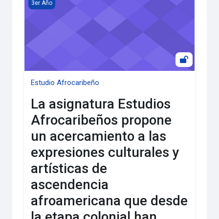
Estudio Afrocaribeño
3er Año
Estudio Afrocaribeño
La asignatura Estudios
Afrocaribeños propone
un acercamiento a las
expresiones culturales y
artísticas de
ascendencia
afroamericana que desde
la etapa colonial han