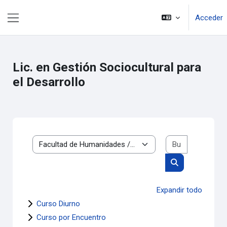
Salta al contenido principal
Acceder
Panel lateral
Lic. en Gestión Sociocultural para
el Desarrollo
Buscar cur
Categorías
Buscar cursos
Expandir todo
Curso Diurno
Curso por Encuentro