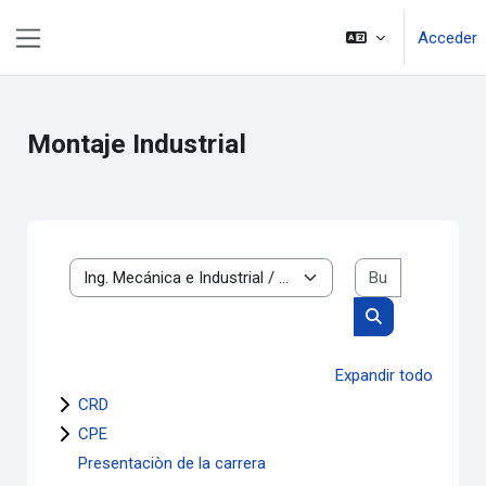
Salta al contenido principal
Acceder
Panel lateral
Montaje Industrial
Buscar cur
Categorías
Buscar cursos
Expandir todo
CRD
CPE
Presentaciòn de la carrera