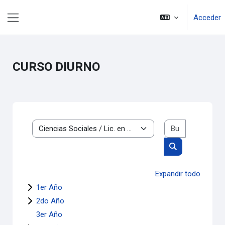
Salta al contenido principal
Acceder
Panel lateral
CURSO DIURNO
Buscar cur
Categorías
Buscar cursos
Expandir todo
1er Año
2do Año
3er Año