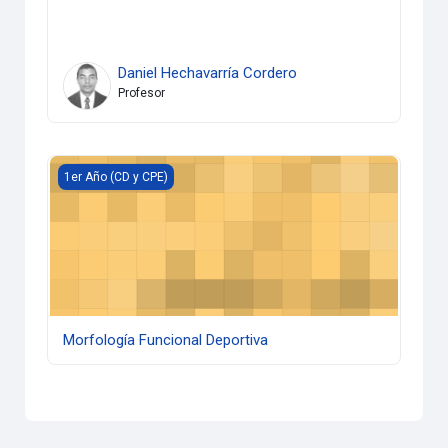
Daniel Hechavarría Cordero
Profesor
Morfología Funcional Deportiva
1er Año (CD y CPE)
Morfología Funcional Deportiva