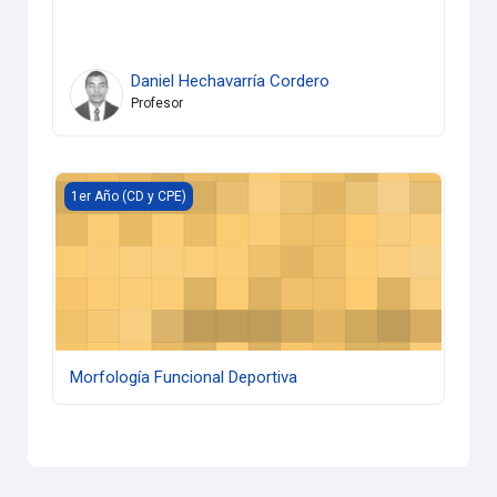
Daniel Hechavarría Cordero
Profesor
Morfología Funcional Deportiva
1er Año (CD y CPE)
Morfología Funcional Deportiva