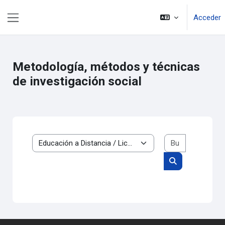
Salta al contenido principal
Acceder
Panel lateral
Metodología, métodos y técnicas
de investigación social
Buscar cur
Categorías
Buscar cursos