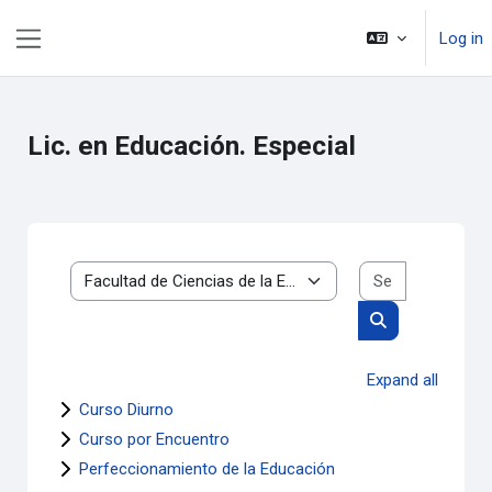
Skip to main content
Log in
Side panel
Lic. en Educación. Especial
Search cou
Course categories
Search courses
Expand all
Curso Diurno
Curso por Encuentro
Perfeccionamiento de la Educación