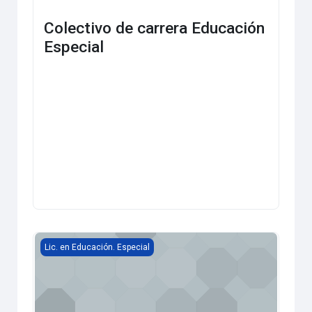
Colectivo de carrera Educación
Especial
Entrenamiento en Diseño y Evaluación de Proyectos de Exte
Lic. en Educación. Especial